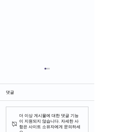
댓글
더 이상 게시물에 대한 댓글 기능
Lee Gimbap - 버지니아
워싱턴DC 라면 
이 지원되지 않습니다. 자세한 사
REREN Lamen &
페어팩스 이김밥
항은 사이트 소유자에게 문의하세
차이나타운 투어 