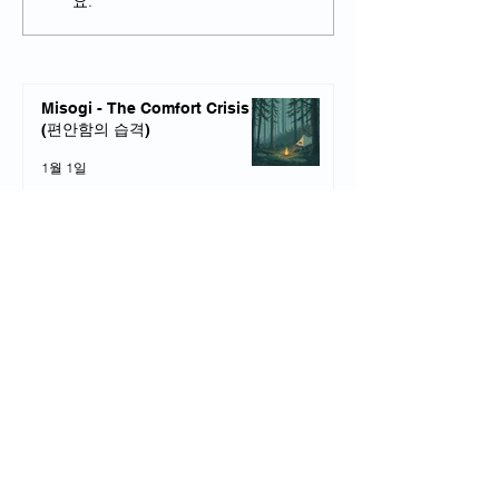
요.
문
Misogi - The Comfort Crisis
(편안함의 습격)
1월 1일
Morgan Housel이 말하는 ‘돈을
쓰는 기술’의 핵심
2025년 12월 19일
돈의 행복 역설 - 명상의 효과를
기대하며 명상하면, 효과를 얻지
못한다
2025년 11월 8일