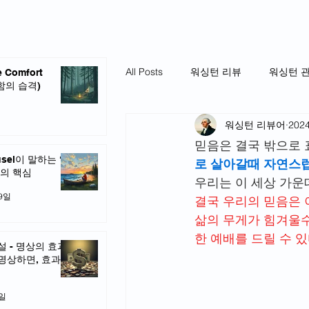
All Posts
워싱턴 리뷰
워싱턴 
e Comfort
안함의 습격)
워싱턴 리뷰어
202
믿음은 결국 밖으로 
usel이 말하는 ‘돈
로 살아갈때 자연스럽
’의 핵심
우리는 이 세상 가운
19일
결국 우리의 믿음은 
삶의 무게가 힘겨울수
한 예배를 드릴 수 
설 - 명상의 효과
명상하면, 효과를
8일