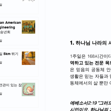
6일
an American
gineering
y 송년회
9일
1. 하나님 나라의 
일 5km 뛰기
1주일은 168시간이
역하고 있는 전문 목
1일
은 믿음의 공동체 
생활은 믿는 자들과 
동체에서의 삶 뿐만 
연관이 있는 잠
1일
에베소서2:19 "그
시민이요, 하나님의 