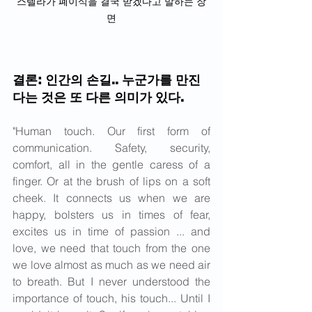
스텔라가 폐이식을 결국 받겠다고 말하는 장
면
결론: 인간의 손길.. 누군가를 만진
다는 것은 또 다른 의미가 있다.
"Human touch. Our first form of 
communication. Safety, security, 
comfort, all in the gentle caress of a 
finger. Or at the brush of lips on a soft 
cheek. It connects us when we are 
happy, bolsters us in times of fear, 
excites us in time of passion ... and 
love, we need that touch from the one 
we love almost as much as we need air 
to breath. But I never understood the 
importance of touch, his touch... Until I 