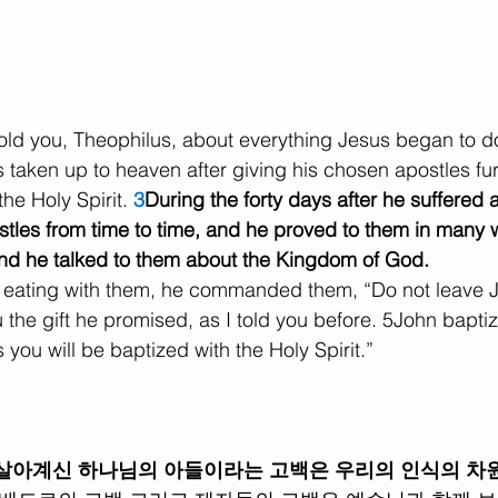
 told you, Theophilus, about everything Jesus began to d
s taken up to heaven after giving his chosen apostles fur
he Holy Spirit. 
3
During the forty days after he suffered 
tles from time to time, and he proved to them in many 
And he talked to them about the Kingdom of God.
ating with them, he commanded them, “Do not leave Je
the gift he promised, as I told you before. 
5
John baptiz
s you will be baptized with the Holy Spirit.”
살아계신 하나님의 아들이라는 고백은 우리의 인식의 차