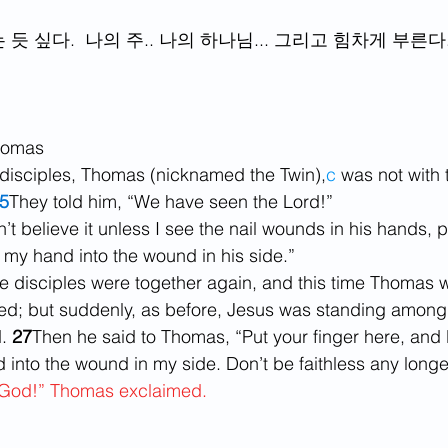
듯 싶다.  나의 주.. 나의 하나님... 그리고 힘차게 부른다
homas
 disciples, Thomas (nicknamed the Twin),
c
 was not with 
5
They told him, “We have seen the Lord!”
n’t believe it unless I see the nail wounds in his hands, 
 my hand into the wound in his side.”
he disciples were together again, and this time Thomas 
ed; but suddenly, as before, Jesus was standing among
. 
27
Then he said to Thomas, “Put your finger here, and 
 into the wound in my side. Don’t be faithless any longer
God!” Thomas exclaimed.