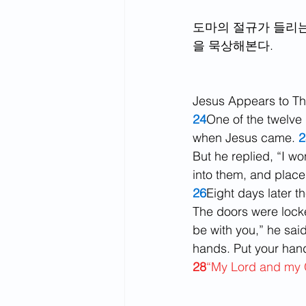
도마의 절규가 들리는 
을 묵상해본다. 
Jesus Appears to T
24
One of the twelve
when Jesus came. 
2
But he replied, “I wo
into them, and place
26
Eight days later t
The doors were lock
be with you,” he said
hands. Put your hand
28
“My Lord and my 