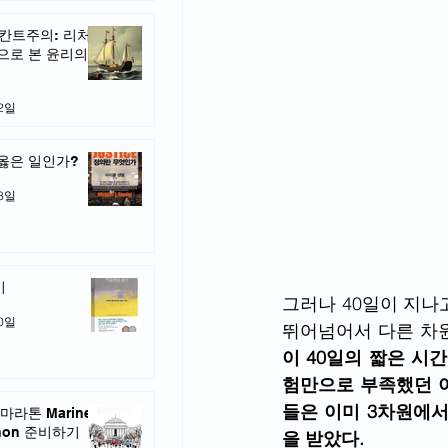
 칸트주의: 리처
으로 본 윤리의
22일
옳은 일인가?
13일
기
그러나 40일이 지나
10일
뛰어넘어서 다른 차원
이 40일의 짧은 시
험만으로 부족했던 
들은 이미 3차원에서
마라톤 Marine
thon 준비하기
을 받았다. 