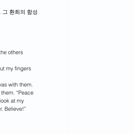
. 그 환희의 함성
the others 
put my fingers 
was with them. 
 t
hem. “Peace 
look at my 
. Believe!”