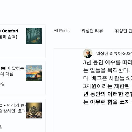
All Posts
워싱턴 리뷰
워싱턴 
e Comfort
안함의 습격)
워싱턴 리뷰어
202
3년 동안 예수를 따
usel이 말하는 ‘돈
는 일들을 목격한다.
’의 핵심
다. 배고픈 사람들 5
19일
3차원이라는 제한된 
년 동안의 이러한 경
는 아무런 힘을 쓰지
설 - 명상의 효과
명상하면, 효과를
8일