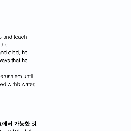
o and teach 
ther 
and died, he 
ways that he 
rusalem until 
ed with
b
 water, 
원에서 가능한 것