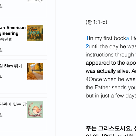
6일
(행1:1-5)
an American
gineering
1
In my first book
a
 I
y 송년회
2
until the day he wa
9일
instructions through t
appeared to the apos
일 5km 뛰기
was actually alive. 
1일
4
Once when he was e
the Father sends you 
but in just a few day
연관이 있는 잠
1일
주는 그리스도시요, 