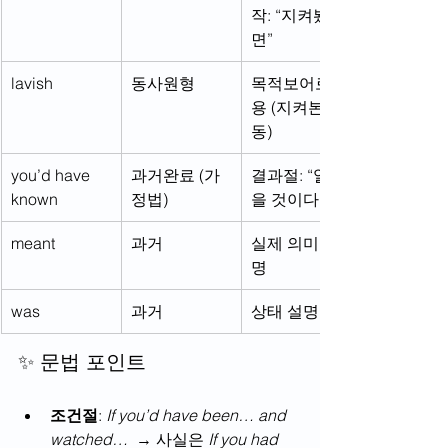
작: “지켜봤다
면”
lavish
동사원형
목적보어로 사
용 (지켜본 행
동)
you’d have 
과거완료 (가
결과절: “알았
known
정법)
을 것이다”
meant
과거
실제 의미 설
명
was
과거
상태 설명
✨ 문법 포인트
조건절
: 
If you’d have been… and 
watched…
  → 사실은 
If you had 