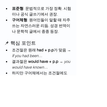
표준형
: 문법적으로 가장 정확. 시험
이나 공식 글쓰기에서 권장.
구어체형
: 원어민들이 말할 때 자주 
쓰는 자연스러운 리듬. 성경 번역이
나 문학적 글에서 종종 등장.
📌 핵심 포인트
조건절은 원래 
had + p.p
가 맞음 → 
If you had been…
결과절은 
would have + p.p
 → 
you 
would have known…
하지만 구어체에서는 조건절에도 
would have
가 들어가서 “If you 
would have…” 형태가 흔히 쓰임. 
의미는 동일하게 “과거에 일어나지 
않은 상황을 가정” 이다.