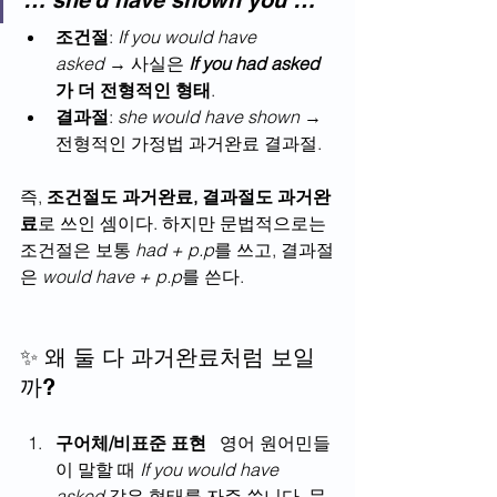
… she’d have shown you …
조건절
: 
If you would have 
asked
 → 사실은 
If you had asked 
가 더 전형적인 형태
.
결과절
: 
she would have shown
 → 
전형적인 가정법 과거완료 결과절.
즉, 
조건절도 과거완료, 결과절도 과거완
료
로 쓰인 셈이다. 하지만 문법적으로는 
조건절은 보통 
had + p.p
를 쓰고, 결과절
은 
would have + p.p
를 쓴다.
✨ 왜 둘 다 과거완료처럼 보일
까?
구어체/비표준 표현
   영어 원어민들
이 말할 때 
If you would have 
asked
 같은 형태를 자주 씁니다. 문