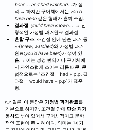
been… and had watched…
가 정
석.→ 하지만 구어체에서는 
you’d 
have been
 같은 형태가 흔히 쓰임.
결과절
: 
you’d have known…
  → 전
형적인 가정법 과거완료 결과절.
혼합 구조
: 조건절 안에 단순 과거 동
사(
threw, watched
)와 가정법 과거
완료(
you’d have been
)가 섞여 있
음.→ 이는 성경 번역이나 구어체에
서 자연스럽게 쓰이는 리듬 때문. 문
법적으로는 “조건절 = had + p.p, 결
과절 = would have + p.p”가 표준
형.
👉 결론: 이 문장은 
가정법 과거완료
를 
기본으로 하지만, 조건절 안에 
단순 과거 
동사
도 섞여 있어서 구어체적이고 문학
적인 표현이 된 사례이다. 의미는 “네가 
그 자리에 있었다면, 그리고 그녀가 향유