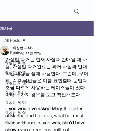
WashingtonReviews​
게시물
All Posts
워싱턴 리뷰어
All Posts
2025년 11월 22일
가정법 과거는 현재 사실과 반대될 때 사
워싱턴 리뷰
용, 가정법 과거완료는 과거 사실과 반대
워싱턴 관광
되는 내용을 쓸때 사용한다. 그런데, 구어
체, 즉 미국인들은 이를 표현할때 문법과 
워싱턴 이벤트
조금 다르게 사용하는 케이스들이 있다. 
워싱턴 머니
아래 두가지 경우를 보고 확인해본다. 
워싱턴 영어
If 
you would’ve asked Mary,
 the sister 
워싱턴 맛집
of Martha and Lazarus, what her most 
워싱턴 시인
treasured possession 
was,
she’d have 
shown you 
a precious bottle of 