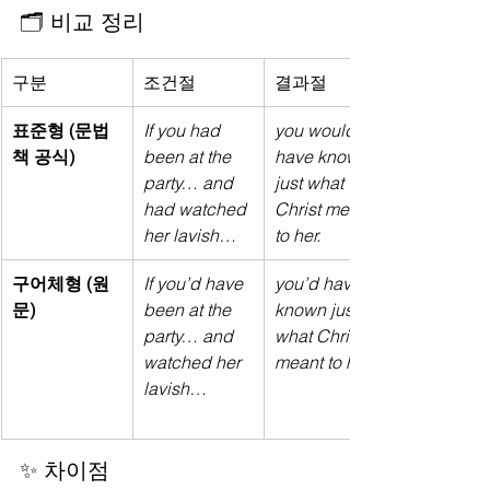
🗂 비교 정리
구분
조건절
결과절
표준형 (문법
If you had 
you would 
책 공식)
been at the 
have known 
party… and 
just what 
had watched 
Christ meant 
her lavish…
to her.
구어체형 (원
If you’d have 
you’d have 
문)
been at the 
known just 
party… and 
what Christ 
watched her 
meant to her.
lavish…
✨ 차이점