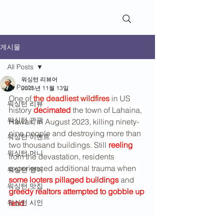
WashingtonReviews​
게시물
All Posts
워싱턴 리뷰어
All Posts
2025년 11월 13일
One of 
the deadliest wildfires
 in US 
워싱턴 리뷰
history 
decimated 
the town of Lahaina, 
워싱턴 관광
Hawaii, in August 2023, killing ninety-
nine people and destroying more than 
워싱턴 이벤트
two thousand buildings. Still 
reeling 
워싱턴 머니
from the devastation, residents 
experienced additional trauma when 
워싱턴 영어
some looters pillaged buildings
 and 
워싱턴 맛집
greedy realtors attempted to gobble up 
워싱턴 시인
land.