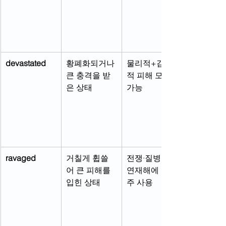
devastated
황폐화되거나 
물리적+감정
큰 충격을 받
적 피해 모두 
은 상태
가능
ravaged
거칠게 휩쓸
전쟁·질병·자
어 큰 피해를 
연재해에 자
입힌 상태
주 사용