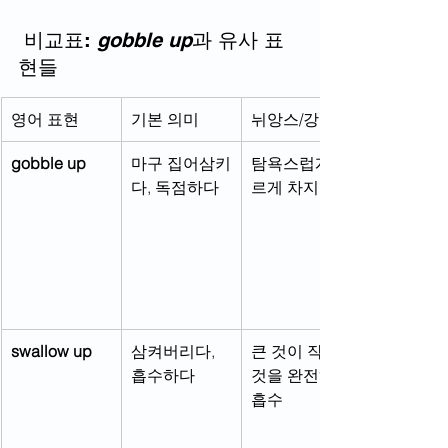
 비교표: 
gobble up
과 유사 표
현들
영어 표현
기본 의미
뉘앙스/강도
gobble up
마구 집어삼키
탐욕스럽게 빠
다, 독점하다
르게 차지함
swallow up
삼켜버리다, 
큰 것이 작은 
흡수하다
것을 완전히 
흡수